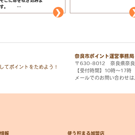
そこに命を吹き込みま
す。
自然を愛し、時間の経過を庭
と共に過ごしてみませんか？
心に残る庭づくりを提供して
いきたいと思います・・・
奈良市ポイント運営事務局
〒630-8012 奈良県奈良
してポイントをためよう！
【受付時間】10時〜17
メールでのお問い合わせは
情報
使う貯まる加盟店