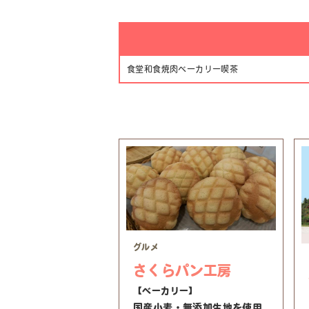
食堂
和食
焼肉
ベーカリー
喫茶
グルメ
さくらパン工房
【ベーカリー】
国産小麦・無添加生地を使用