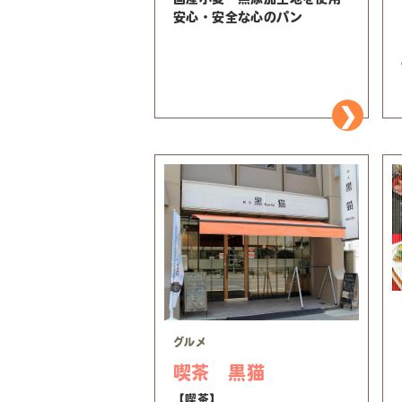
安心・安全な心のパン
グルメ
喫茶 黒猫
【喫茶】