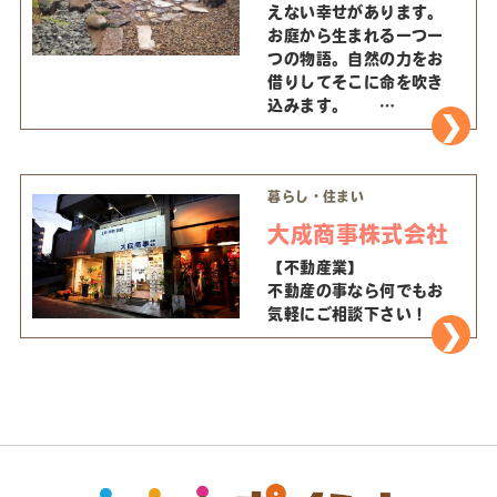
えない幸せがあります。
お庭から生まれる一つ一
つの物語。自然の力をお
借りしてそこに命を吹き
込みます。
自然を愛し、時間の経過
を庭と共に過ごしてみま
せんか？
暮らし・住まい
心に残る庭づくりを提供
していきたいと思いま
大成商事株式会社
す・・・
【不動産業】
不動産の事なら何でもお
気軽にご相談下さい！