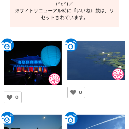
(^o^)／
※サイトリニューアル時に『いいね』数は、リ
セットされています。
睡蓮の池
落慶の夕べ
恵美ちゃんの夫
0
サーチャン
0
奈良市あやめ池
興福寺中金堂