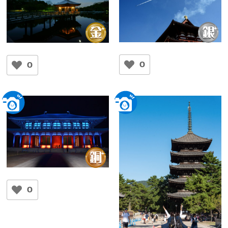
青空にブルーインパルス
BLUE MOMENT
ゆきやん
笠井忠
0
0
平城宮跡
奈良公園 浮見堂
祈り
おりゅう
0
興福寺