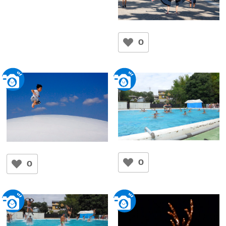
青春
Kaoru
0
興福寺
孫の活躍～奈良高校水泳部
ぼくの世界
～
巻口 武雄
0
0
ただひこちゃん
天理市
奈良高校プール