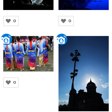
宇宙ステーション
Blue Hour ブルーアワー
川邊 由紀典
良子
0
0
春日大社参道
奈良浮見堂
バサラ祭り衣装
写心感
0
奈良公園公場