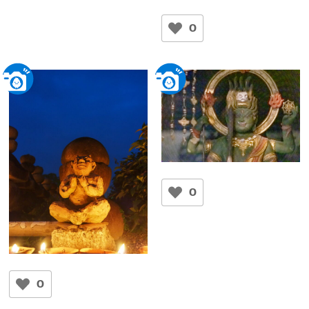
Reborn
kamehameha
0
奈良監獄
青面金剛明王
モリケン
0
奈良町資料館
元興寺の鬼
ケーちゃん
0
元興寺