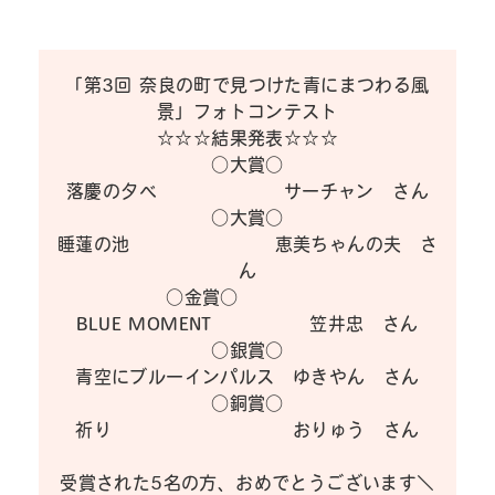
「第3回 奈良の町で見つけた青にまつわる風
景」フォトコンテスト
☆☆☆結果発表☆☆☆
○大賞○
落慶の夕べ サーチャン さん
○大賞○
睡蓮の池 恵美ちゃんの夫 さ
ん
○金賞○
BLUE MOMENT 笠井忠 さん
○銀賞○
青空にブルーインパルス ゆきやん さん
○銅賞○
祈り おりゅう さん
受賞された5名の方、おめでとうございます＼