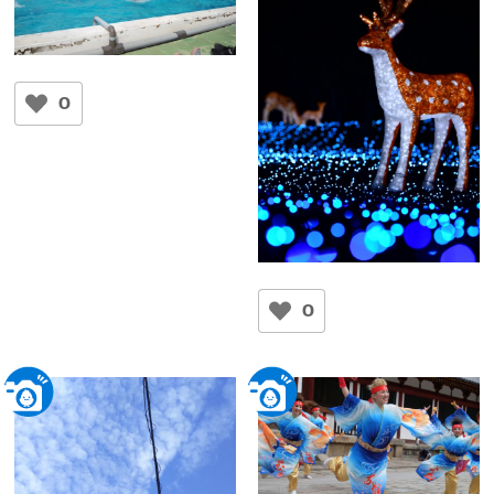
青春の夏のひとコマ～奈良
高校水泳部～
0
みっちゃん
奈良高校プール
私を撮って
マック
0
なら瑠璃絵