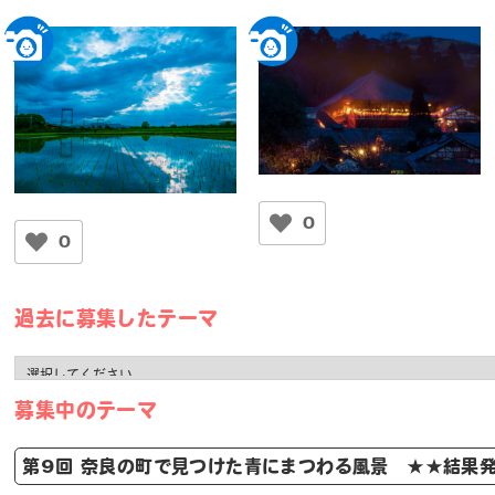
お水取り
平城宮跡：雨上がりの夕景
にしやん
0
neratsune
0
東大寺二月堂
平城宮跡
過去に募集したテーマ
募集中のテーマ
第9回 奈良の町で見つけた青にまつわる風景 ★★結果