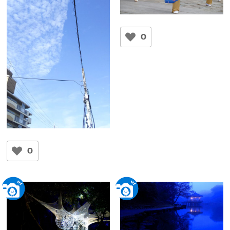
楽しく踊ろう！！
ともちゃん
0
東大寺前庭
「青春」
Mini・Car
0
大安寺ビッグ前