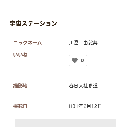
宇宙ステーション
ニックネーム
川邊 由紀典
いいね
0
撮影地
春日大社参道
撮影日
H31年2月12日