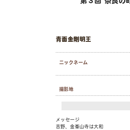
第３回 奈良の
青面金剛明王
ニックネーム
撮影地
メッセージ
吉野、金峯山寺は大和