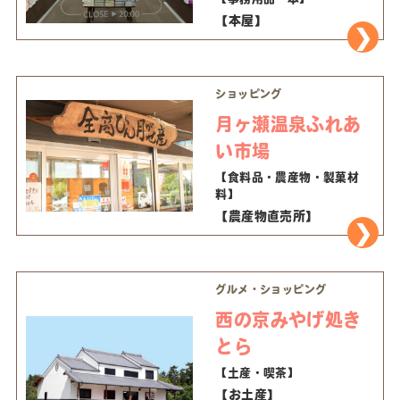
【本屋】
ショッピング
月ヶ瀬温泉ふれあ
い市場
【食料品・農産物・製菓材
料】
【農産物直売所】
グルメ・ショッピング
西の京みやげ処き
とら
【土産・喫茶】
【お土産】