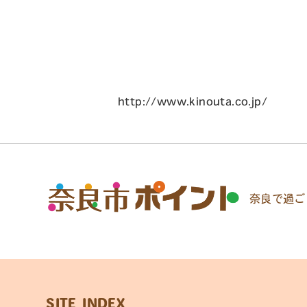
http://www.kinouta.co.jp/
奈良で過ご
SITE INDEX