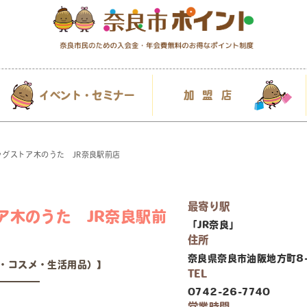
イベント・セミナー
加盟店
ッグストア木のうた JR奈良駅前店
最寄り駅
ア木のうた JR奈良駅前
「JR奈良」
住所
奈良県奈良市油阪地方町8-
・コスメ・生活用品）】
TEL
0742-26-7740