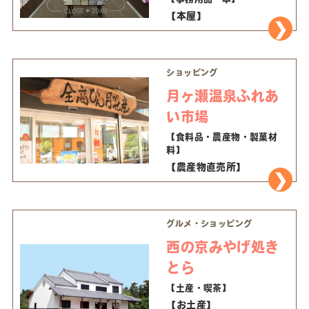
【本屋】
ショッピング
月ヶ瀬温泉ふれあ
い市場
【食料品・農産物・製菓材
料】
【農産物直売所】
グルメ・ショッピング
西の京みやげ処き
とら
【土産・喫茶】
【お土産】