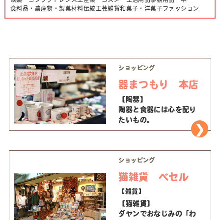
食料品・農産物・製菓材料
伝統工芸
雑貨
和菓子・洋菓子
ファッション
ショッピング
器まつもり 本店
【陶器】
陶器と食器には心を配り
たいもの。
ショッピング
猫雑貨 べセル
【雑貨】
【猫雑貨】
ダヤンでおなじみの「わ