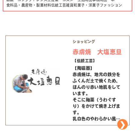
食料品・農産物・製菓材料
伝統工芸
雑貨
和菓子・洋菓子
ファッション
ショッピング
赤膚焼 大塩恵旦
【伝統工芸】
【陶磁器】
赤膚焼は、地元の鉄分を
ふくんだ土で焼くため、
ほんのり赤い地肌をして
います。
そこに釉薬（うわぐす
り）をかけて焼き上げま
す。
乳白色のやわらかい風合
いに加えて、絵因果経や
東大寺蓮弁等の絵図を題