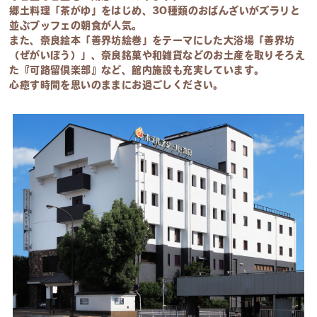
郷土料理「茶がゆ」をはじめ、30種類のおばんざいがズラリと
並ぶブッフェの朝食が人気。
また、奈良絵本「善界坊絵巻」をテーマにした大浴場「善界坊
（ぜがいぼう）」、奈良銘菓や
和雑貨などのお土産を取りそろえ
た『可路留倶楽部』など、館内施設も充実しています。
心
癒す時間を思いのままにお過ごしください。