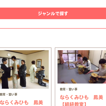
ジャンルで探す
教育・習い事
教育・習い事
ならくみひも 鳳美
ならくみひも 鳳美
【組紐教室】