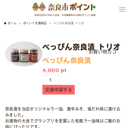
ホーム
ポイント交換商品
べっぴん奈良漬 トリオ
べっぴん奈良漬 トリオ
お買い物カゴ
べっぴん奈良漬
4,000
pt
べ
っ
交換申請する
ぴ
ん
奈
奈良漬を当店オリジナルラー油、激辛みそ、塩だれ味に漬け込
良
みました。
漬
お漬物の大会でグランプリを受賞した和風ラー油味はご飯のお
ト
供にぴったりです。