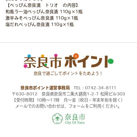
【べっぴん奈良漬 トリオ の内容】
リ
和風ラー油べっぴん奈良漬 110g×1瓶
オ
激辛みそべっぴん奈良漬 110g×1瓶
個
塩だれべっぴん奈良漬 110g×1瓶
奈良で過ごしてポイントをためよう！
奈良市ポイント運営事務局
TEL：0742-34-8111
〒630-8012 奈良県奈良市二条大路南1-2-7 松岡ビル303
【受付時間】10時〜17時 月〜金（祝日・年末年始を除く）
メールでのお問い合わせは、フォームをご利用ください。