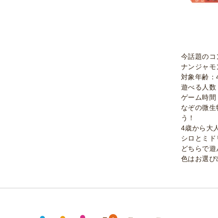
今話題のコ
ナンジャモ
対象年齢：
遊べる人数
ゲーム時間
なぞの微生
う！
4歳から大
シロとミド
どちらで遊
色はお選び