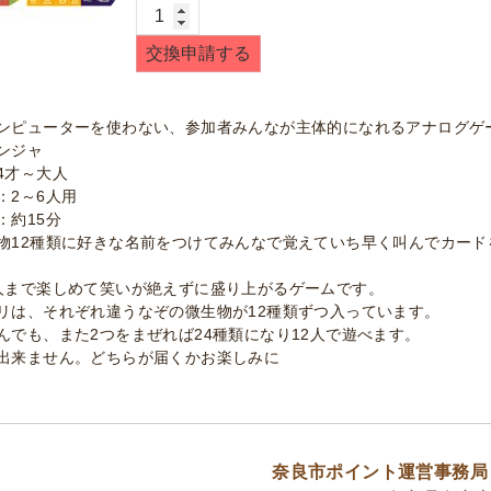
ア
ナ
交換申請する
ロ
グ
ゲ
ンピューターを使わない、参加者みんなが主体的になれるアナログゲ
ー
ンジャ
ム・
4才～大人
ナ
：2～6人用
：約15分
ン
物12種類に好きな名前をつけてみんなで覚えていち早く叫んでカード
ジ
ャ
人まで楽しめて笑いが絶えずに盛り上がるゲームです。
モ
リは、それぞれ違うなぞの微生物が12種類ずつ入っています。
ン
んでも、また2つをまぜれば24種類になり12人で遊べます。
ジ
出来ません。どちらが届くかお楽しみに
ャ
個
奈良市ポイント運営事務局