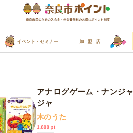
イベント・セミナー
加盟店
アナログゲーム・ナンジ
ジャ
木のうた
1,800
pt