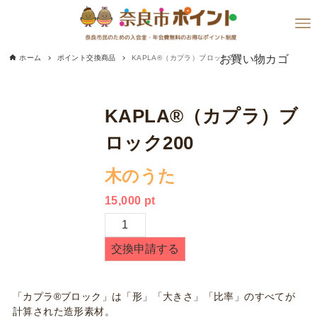
お買い物カゴ
ホーム
ポイント交換商品
KAPLA®（カプラ）ブロック200
KAPLA®（カプラ）ブ
ロック200
木のうた
15,000
pt
KAPLA®（カ
プ
交換申請する
ラ）
ブ
ロ
「カプラ®ブロック」は「形」「大きさ」「比率」のすべてが
ッ
計算された造形素材。