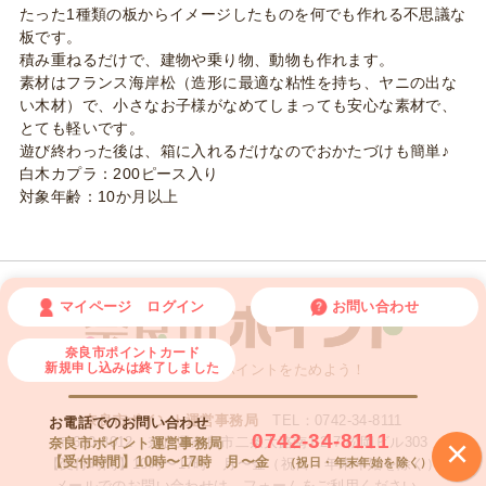
ク
たった1種類の板からイメージしたものを何でも作れる不思議な
200
板です。
積み重ねるだけで、建物や乗り物、動物も作れます。
個
素材はフランス海岸松（造形に最適な粘性を持ち、ヤニの出な
い木材）で、小さなお子様がなめてしまっても安心な素材で、
とても軽いです。
遊び終わった後は、箱に入れるだけなのでおかたづけも簡単♪
白木カプラ：200ピース入り
対象年齢：10か月以上
マイページ ログイン
お問い合わせ
奈良市ポイントカード
新規申し込みは終了しました
奈良で過ごしてポイントをためよう！
奈良市ポイント運営事務局
TEL：0742-34-8111
お電話でのお問い合わせ
0742-34-8111
×
〒630-8012 奈良県奈良市二条大路南1-2-7 松岡ビル303
奈良市ポイント運営事務局
【受付時間】10時〜17時 月〜金
（祝日・年末年始を除く）
【受付時間】10時〜17時 月〜金（祝日・年末年始を除く）
メールでのお問い合わせは、フォームをご利用ください。