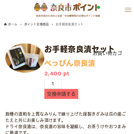
ホーム
ポイント交換商品
お手軽奈良漬セット
お手軽奈良漬セット
お買い物カゴ
べっぴん奈良漬
2,400
pt
お
手
交換申請する
軽
奈
良
数種の酒粕を上質なみりんで練り上げた謹製きざみは瓜の歯ご
漬
たえと共にお楽しみ頂けます。
セ
ドライ奈良漬は、奈良漬の旨味を凝縮し、お茶うけやおつまみ
ッ
に最適です。