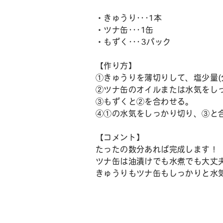
・きゅうり･･･1本
・ツナ缶･･･1缶
・もずく･･･3パック
【作り方】
①きゅうりを薄切りして、塩少量(
②ツナ缶のオイルまたは水気をし
③もずくと②を合わせる。
④①の水気をしっかり切り、③と
【コメント】
たったの数分あれば完成します！
ツナ缶は油漬けでも水煮でも大丈
きゅうりもツナ缶もしっかりと水