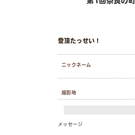
第1回奈良の
登頂たっせい！
ニックネーム
撮影地
メッセージ