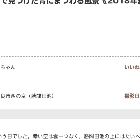
町で見つけた青にまつわる風景《2018年
貴ちゃん
いいね
奈良市西の京（勝間田池）
撮影日
いう日でした。幸い空は雲一つなく、勝間田池の上にはたい