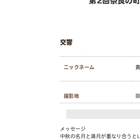
第2回奈良の
交響
ニックネーム
撮影地
メッセージ
中秋の名月と満月が重なり合うと