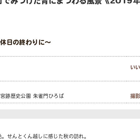
町でみつけた青にまつわる風景《2019
〜ある休日の終わりに〜
い
宮跡歴史公園 朱雀門ひろば
撮
色。せんとくん越しに感じた秋の訪れ。