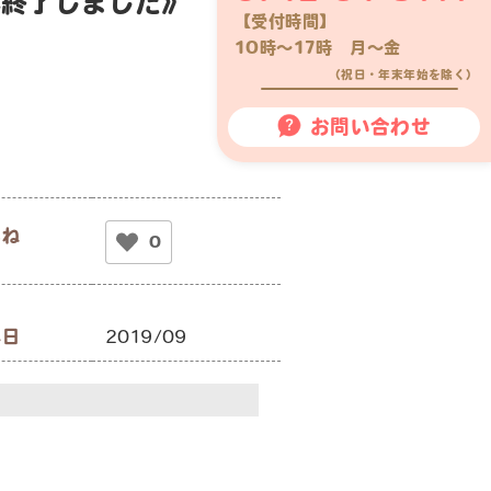
年終了しました》
【受付時間】
10時〜17時 月〜金
（祝日・年末年始を除く）
お問い合わせ
いね
0
影日
2019/09