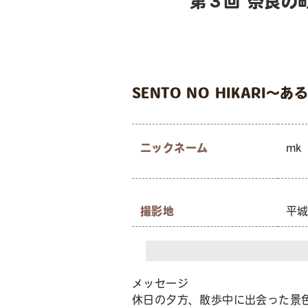
第３回 奈良の
SENTO NO HIKARI
ニックネーム
mk
撮影地
平城
メッセージ
休日の夕方、散歩中に出会った景