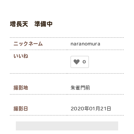
増長天 準備中
ニックネーム
naranomura
いいね
0
撮影地
朱雀門前
撮影日
2020年01月21日