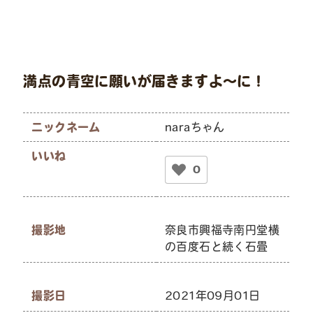
満点の青空に願いが届きますよ～に！
ニックネーム
naraちゃん
いいね
0
撮影地
奈良市興福寺南円堂横
の百度石と続く石畳
撮影日
2021年09月01日