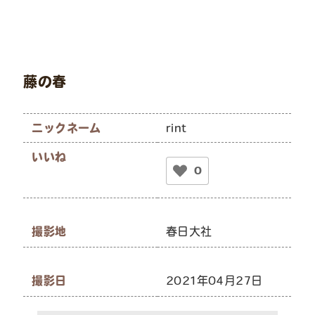
藤の春
ニックネーム
rint
いいね
0
撮影地
春日大社
撮影日
2021年04月27日