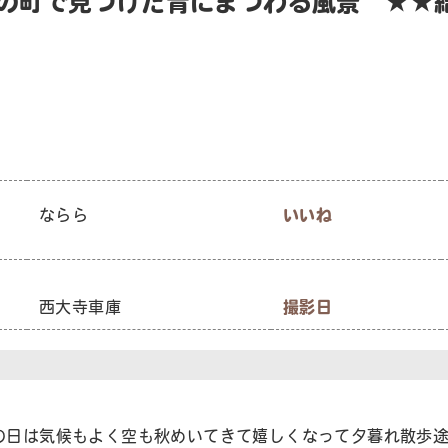
良の町で見つけた青にまつわる風景 ★★
ならら
いいね
西大寺車庫
撮影日
の日は気候もよく空も秋めいてきて嬉しくなって夕暮れ散歩