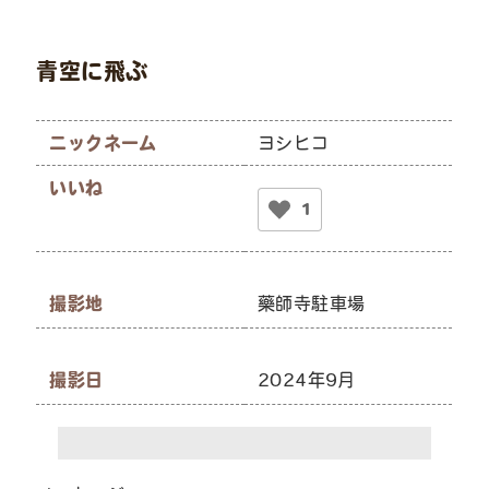
青空に飛ぶ
ニックネーム
ヨシヒコ
いいね
1
撮影地
藥師寺駐車場
撮影日
2024年9月