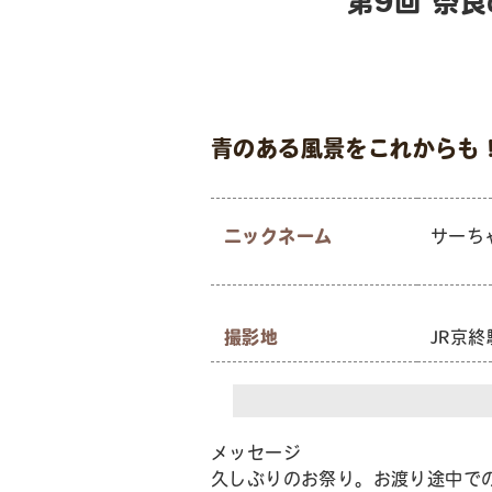
第9回 奈
青のある風景をこれからも
ニックネーム
サーち
撮影地
JR京
メッセージ
久しぶりのお祭り。お渡り途中で