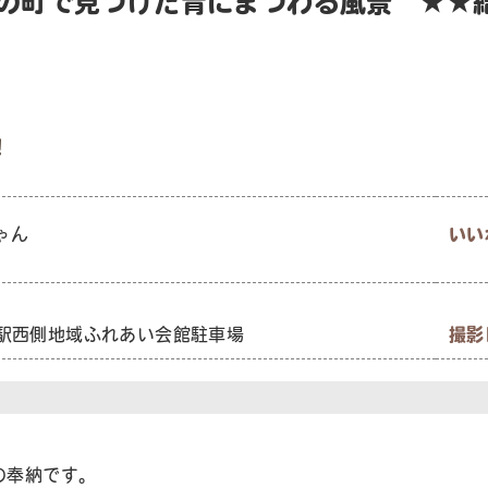
良の町で見つけた青にまつわる風景 ★★
！
ゃん
いい
終駅西側地域ふれあい会館駐車場
撮影
の奉納です。