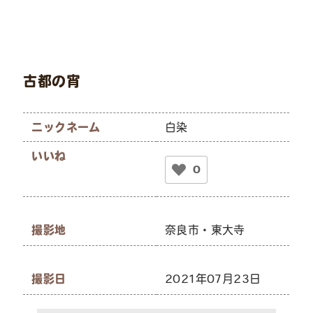
古都の宵
ニックネーム
白染
いいね
0
撮影地
奈良市・東大寺
撮影日
2021年07月23日