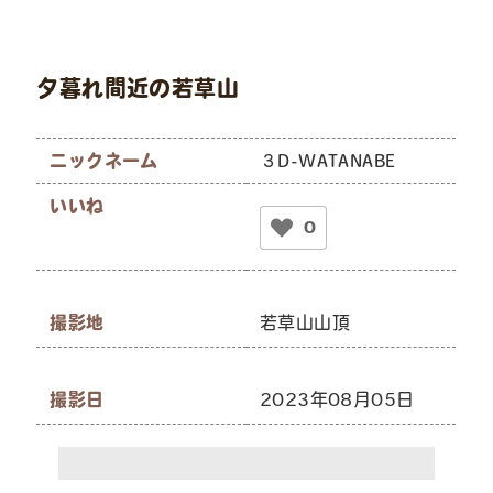
夕暮れ間近の若草山
ニックネーム
３D-WATANABE
いいね
0
撮影地
若草山山頂
撮影日
2023年08月05日