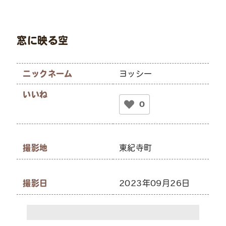
窓に映る空
ニックネーム
ヨッシー
いいね
0
撮影地
東紀寺町
撮影日
2023年09月26日