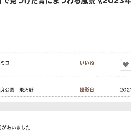
町で見つけた青にまつわる風景《2023
キミコ
いいね
奈良公園 飛火野
撮影日
20
目があいました