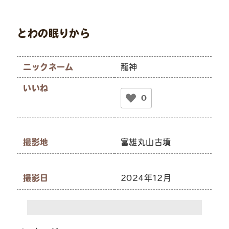
とわの眠りから
ニックネーム
龍神
いいね
0
撮影地
富雄丸山古墳
撮影日
2024年12月