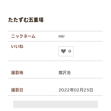
たたずむ五重塔
ニックネーム
mir
いいね
0
撮影地
猿沢池
撮影日
2022年02月25日