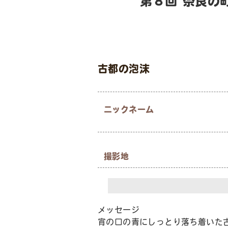
第８回 奈良の
古都の泡沫
ニックネーム
撮影地
メッセージ
宵の口の青にしっとり落ち着いた