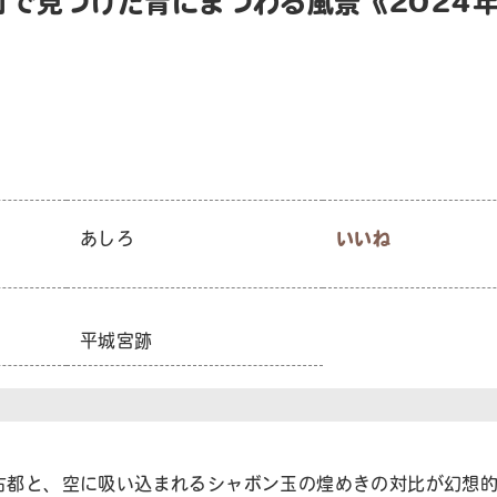
町で見つけた青にまつわる風景《2024
あしろ
いいね
平城宮跡
古都と、空に吸い込まれるシャボン玉の煌めきの対比が幻想