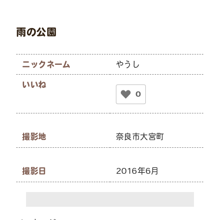
雨の公園
ニックネーム
やうし
いいね
0
撮影地
奈良市大宮町
撮影日
2016年6月