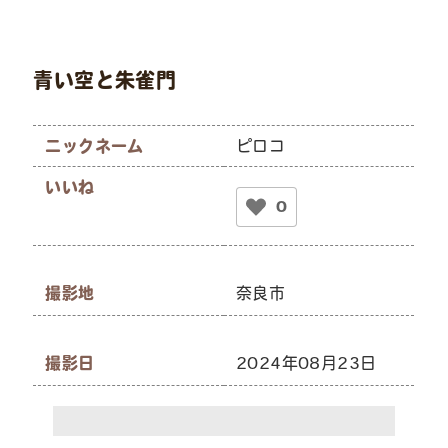
青い空と朱雀門
ニックネーム
ピロコ
いいね
0
撮影地
奈良市
撮影日
2024年08月23日