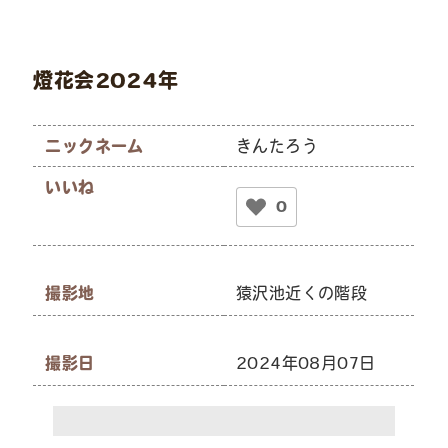
燈花会2024年
ニックネーム
きんたろう
いいね
0
撮影地
猿沢池近くの階段
撮影日
2024年08月07日