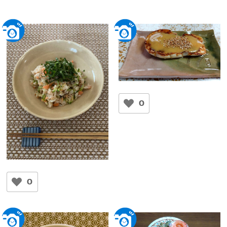
とろとろ白なすのゆず味噌
田楽
0
TOKKO
鮭ちらし寿司
かずみ
0