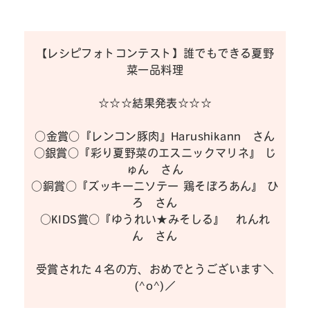
【レシピフォトコンテスト】誰でもできる夏野
菜一品料理
☆☆☆結果発表☆☆☆
○金賞○『レンコン豚肉』Harushikann さん
○銀賞○『彩り夏野菜のエスニックマリネ』 じ
ゅん さん
○銅賞○『ズッキーニソテー 鶏そぼろあん』 ひ
ろ さん
○KIDS賞○『ゆうれい★みそしる』 れんれ
ん さん
受賞された４名の方、おめでとうございます＼
(^o^)／