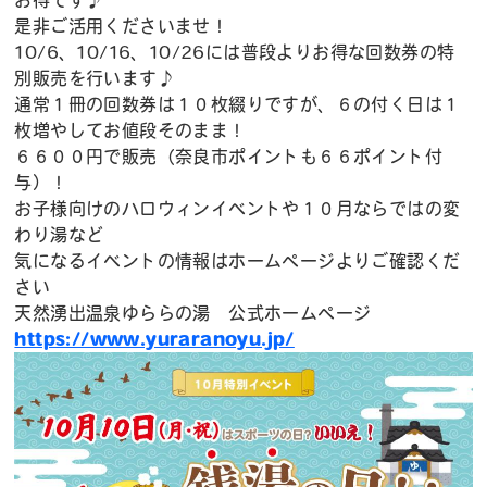
お得です♪
是非ご活用くださいませ！
10/6、10/16、10/26には普段よりお得な回数券の特
別販売を行います♪
通常１冊の回数券は１０枚綴りですが、６の付く日は１
枚増やしてお値段そのまま！
６６００円で販売（奈良市ポイントも６６ポイント付
与）！
お子様向けのハロウィンイベントや１０月ならではの変
わり湯など
気になるイベントの情報はホームページよりご確認くだ
さい
天然湧出温泉ゆららの湯 公式ホームページ
https://www.yuraranoyu.jp/