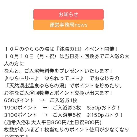
お知らせ
運営事務局news
１０月のゆららの湯は『銭湯の日』イベント開催！
１０月１０日（月・祝）は当日券・回数券でご入浴の大
人の方に
なんと、ご入浴無料券をプレゼントいたします！
♪ゆら～り～♪ ゆられって～～♪ でおなじみの
「天然湧出温泉ゆららの湯」でポイントを貯めたり、
お得なご入浴回数券とポイント交換が出来ます！
650ポイント → ご入浴券1枚
1900ポイント → ご入浴券3枚 ※50pおトク！
3100ポイント → ご入浴券5枚 ※150pおトク！
(通常入浴料大人平日850円/土日祝900円)
枚数が多いほど１枚当たりのポイント使用が少なくなり