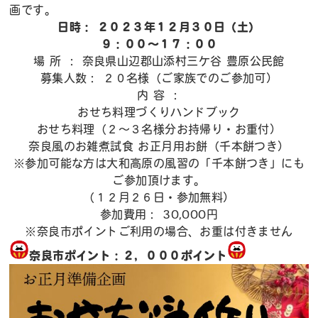
画です。
日時： ２０２３年１２月３０日（土）
９：００～１７：００
場 所 ： 奈良県山辺郡山添村三ケ谷 豊原公民館
募集人数： ２０名様（ご家族でのご参加可）
内 容 ：
おせち料理づくりハンドブック
おせち料理（２～３名様分お持帰り・お重付）
奈良風のお雑煮試食 お正月用お餅（千本餅つき）
※参加可能な方は大和高原の風習の「千本餅つき」にも
ご参加頂けます。
（１２月２６日・参加無料）
参加費用： 30,000円
※奈良市ポイントご利用の場合、お重は付きません
奈良市ポイント：２，０００ポイン
ト