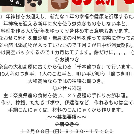
旦に年神様をお迎えし、新たな１年の幸福や健康を祈願するた
年神様を迎える新年に⽕を使う煮炊きものをしない事と、
料理を作る⼈が新年をゆっくり⾻休めする意味もあります。
なおせち料理を無添加・無農薬の材料を使って実際に作って
※お節は添加物が⼊っていないので正⽉３が⽇中が消費期限
餅は真空パックするので１カ⽉はモチます。餅だけに。。。（
◎お餅つき
奈良の大和高原に古くから伝わる「千本餅つき」で行います
10人程のつき手、1人のこね手と、唄い手が唄う「餅つき唄
大和高原ならではの独特な餅つき。
◎おせち料理
主に奈良県産の食材を使い、２７品程の手作りお節料理。
田作り、棒鱈、たたきゴボウ、伊達巻など、作れるものは全て
手綱こんにゃくは、材料のこんにゃくから作ります。
～～募集要項～～
◇餅つき◇
１２月０８日（日）９：３０～１７：００