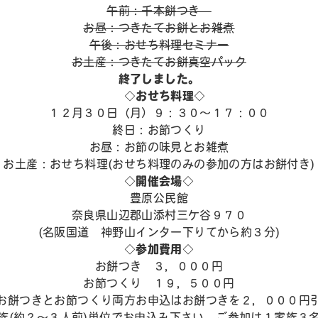
午前：千本餅つき
お昼：つきたてお餅とお雑煮
午後：おせち料理セミナー
お土産：つきたてお餅真空パック
終了しました。
◇おせち料理◇
１２月３０日（月）９：３０～１７：００
終日：お節つくり
お昼：お節の味見とお雑煮
お土産：おせち料理(おせち料理のみの参加の方はお餅付き)
◇開催会場◇
豊原公民館
奈良県山辺郡山添村三ケ谷９７０
(名阪国道 神野山インター下りてから約３分)
◇参加費用◇
お餅つき ３，０００円
お節つくり １９，５００円
お餅つきとお節つくり両方お申込はお餅つきを２，０００円
族(約２～３人前)単位でお申込み下さい。ご参加は１家族３