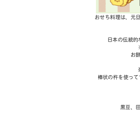
おせち料理は、元
⽇本の伝統的
お
棒状の杵を使って
黒豆、