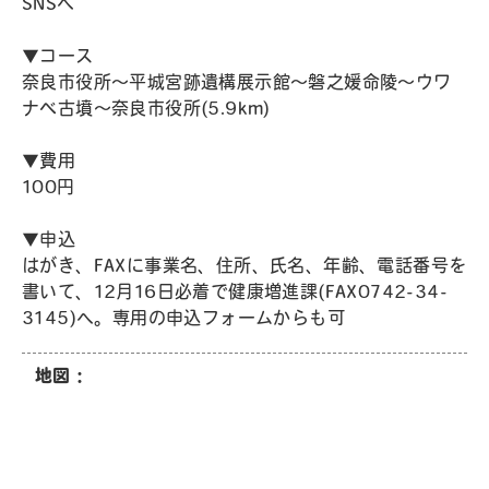
SNSへ
▼コース
奈良市役所～平城宮跡遺構展示館～磐之媛命陵～ウワ
ナベ古墳～奈良市役所(5.9km)
▼費用
100円
▼申込
はがき、FAXに事業名、住所、氏名、年齢、電話番号を
書いて、12月16日必着で健康増進課(FAX0742-34-
3145)へ。専用の申込フォームからも可
地図：